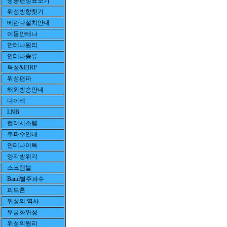
방송편성표보기
위성방향찾기
베란다설치안내
이동안테나
안테나원리
안테나종류
특성&EIRP
위성편파
해외방송안내
다이섹
LNB
컬러시스템
주파수안내
안테나이득
양각방위각
스크램블
Band별주파수
피드혼
위성의 역사
무궁화위성
위성의원리