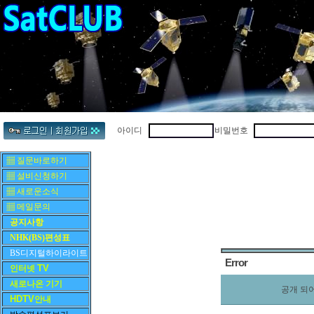
아이디
비밀번호
▦ 질문바로하기
▦ 설비신청하기
▦ 새로운소식
▦ 메일문의
공지사항
NHK(BS)편성표
BS디지털하이라이트
Error
TV
인터넷
새로나온 기기
공개 되
HDTV
안내