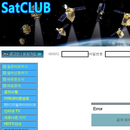
아이디
비밀번호
▦ 질문바로하기
▦ 설비신청하기
▦ 새로운소식
▦ 메일문의
공지사항
NHK(BS)편성표
BS디지털하이라이트
Error
TV
인터넷
새로나온 기기
공개 되
HDTV
안내