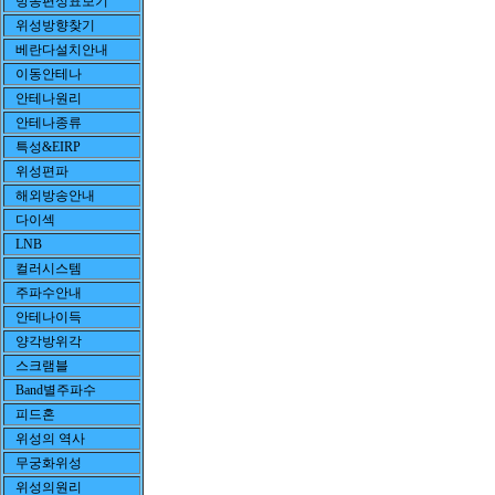
방송편성표보기
위성방향찾기
베란다설치안내
이동안테나
안테나원리
안테나종류
특성&EIRP
위성편파
해외방송안내
다이섹
LNB
컬러시스템
주파수안내
안테나이득
양각방위각
스크램블
Band별주파수
피드혼
위성의 역사
무궁화위성
위성의원리