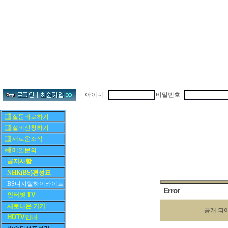
아이디
비밀번호
▦ 질문바로하기
▦ 설비신청하기
▦ 새로운소식
▦ 메일문의
공지사항
NHK(BS)편성표
BS디지털하이라이트
Error
TV
인터넷
새로나온 기기
공개 되
HDTV
안내