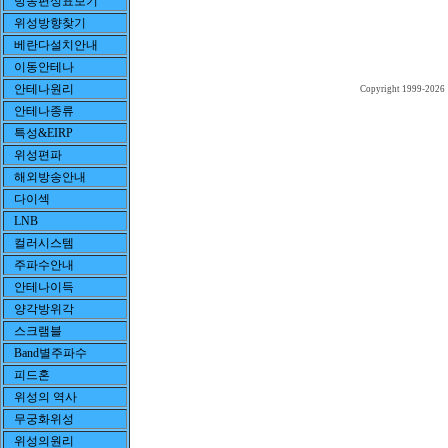
방송편성표보기
위성방향찾기
베란다설치안내
이동안테나
안테나원리
Copyright 1999-2026
안테나종류
특성&EIRP
위성편파
해외방송안내
다이섹
LNB
컬러시스템
주파수안내
안테나이득
양각방위각
스크램블
Band별주파수
피드혼
위성의 역사
무궁화위성
위성의원리