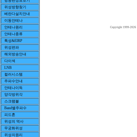
방송편성표보기
위성방향찾기
베란다설치안내
이동안테나
안테나원리
Copyright 1999-2026
안테나종류
특성&EIRP
위성편파
해외방송안내
다이섹
LNB
컬러시스템
주파수안내
안테나이득
양각방위각
스크램블
Band별주파수
피드혼
위성의 역사
무궁화위성
위성의원리