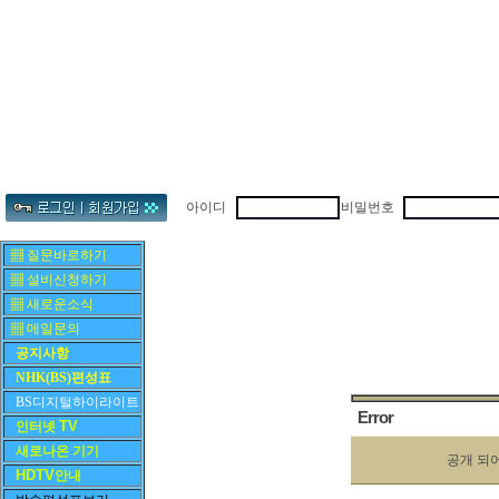
아이디
비밀번호
▦ 질문바로하기
▦ 설비신청하기
▦ 새로운소식
▦ 메일문의
공지사항
NHK(BS)편성표
BS디지털하이라이트
Error
TV
인터넷
새로나온 기기
공개 되
HDTV
안내