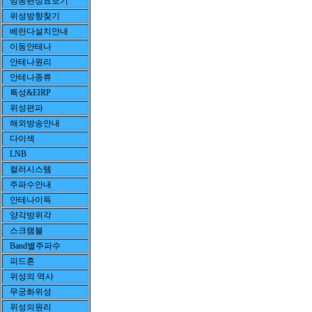
방송편성표보기
위성방향찾기
베란다설치안내
이동안테나
안테나원리
안테나종류
특성&EIRP
위성편파
해외방송안내
다이섹
LNB
컬러시스템
주파수안내
안테나이득
양각방위각
스크램블
Band별주파수
피드혼
위성의 역사
무궁화위성
위성의원리