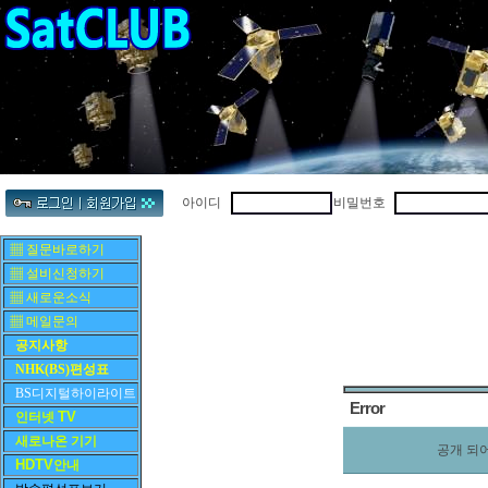
아이디
비밀번호
▦ 질문바로하기
▦ 설비신청하기
▦ 새로운소식
▦ 메일문의
공지사항
NHK(BS)편성표
BS디지털하이라이트
Error
TV
인터넷
새로나온 기기
공개 되
HDTV
안내